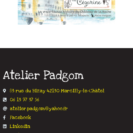
Atelier Padgom
83 rue du Bizay 42130 Marcilly-le-Châtel
06 13 97 37 56
atelier.padgom@yahoo.fr
Facebook
Linkedin